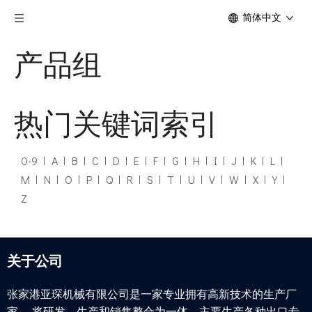
简体中文
产品组
热门关键词索引
0-9
A
B
C
D
E
F
G
H
I
J
K
L
M
N
O
P
Q
R
S
T
U
V
W
X
Y
Z
关于公司
张家港亚琛机械有限公司是一家专业拥有高新技术的生产厂
家， 将研发、生产和销售整合为一体。主要生产各种出口专