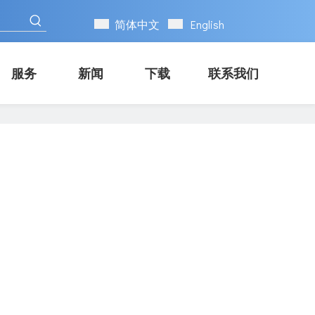
简体中文
English
服务
新闻
下载
联系我们