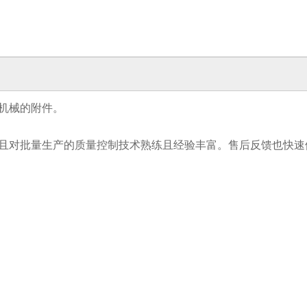
机械的附件。
且对批量生产的质量控制技术熟练且经验丰富。售后反馈也快速