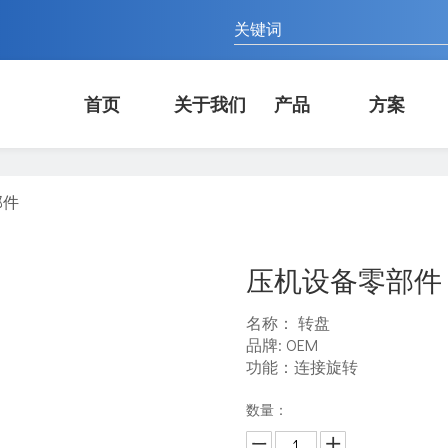
首页
关于我们
产品
方案
部件
压机设备零部件
名称： 转盘
品牌: OEM
功能：连接旋转
数量：